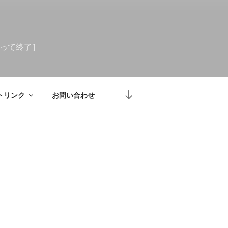
もって終了］
本
トリンク
お問い合わせ
文
ま
で
ス
ク
ロ
ー
ル
検索