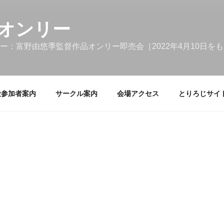
オンリー
ー：富野由悠季監督作品オンリー即売会［2022年4月10日を
般参加者案内
サークル案内
会場アクセス
とりろじサイ
検
終了のお知らせ「5年間あ
索:
した」