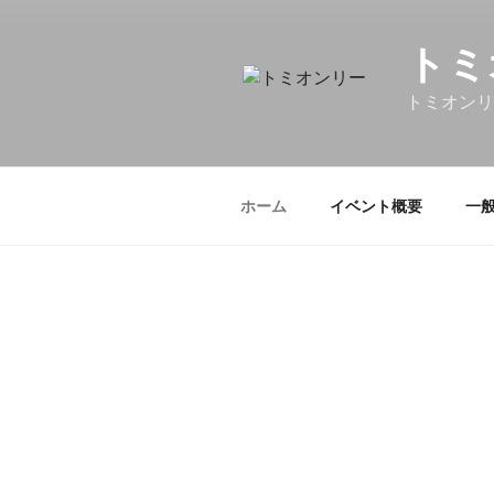
トミ
トミオンリ
ホーム
イベント概要
一
投稿
投
2022年10月29日
稿
トミオンリー開催
日:
りがとうございま